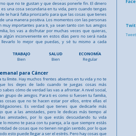
Fac
orno que no te gustan y que deseas ponerle fin. El dinero
 es una cosa secundaria en tu vida, pero cuando tengas
le te hará falta priorizarlo para que las cosas que tienes
 de una manera positiva. Los momentos con las personas
 muy importantes para ti, ya sean tanto con tus amigos
Twit
ilia, los vas a disfrutar por muchas veces que quieras,
Tweet
 algún inconveniente en estos días pero no será nada
e llevarlo lo mejor que puedas, y sé tu mismo a cada
TRABAJO
SALUD
ECONOMÍA
Bien
Bien
Regular
emanal para Cáncer
 tu límite. Hay muchos frentes abiertos en tu vida y no te
que los dejes de lado cuando te juegas cosas más
o sabes cómo de verdad las vas a afrontar. A nivel social,
n grupo de amigos. Para ti es como si fuesen tu familia,
 cosas que no te hacen estar por ellos, entre ellas el
obligaciones. Es verdad que tienes que dedicarle más
ajo que a las amistades, pero le dedicas más tiempo al
las amistades, por lo que estás descuidando tu vida
e lo mismo te pasa con tu pareja, a la que siempre estás
tidad de cosas que no tienen ningún sentido, por lo que
todo esto puede llegar a ser el estrés. Pero hay cosas que