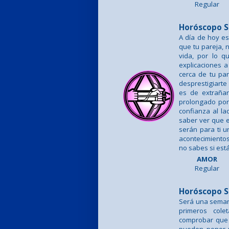
Regular
Horóscopo S
A día de hoy e
que tu pareja, 
vida, por lo q
explicaciones a
cerca de tu pa
desprestigiarte
es de extrañar
prolongado por 
confianza al la
saber ver que e
serán para ti 
acontecimientos
no sabes si est
AMOR
Regular
Horóscopo S
Será una seman
primeros col
comprobar que l