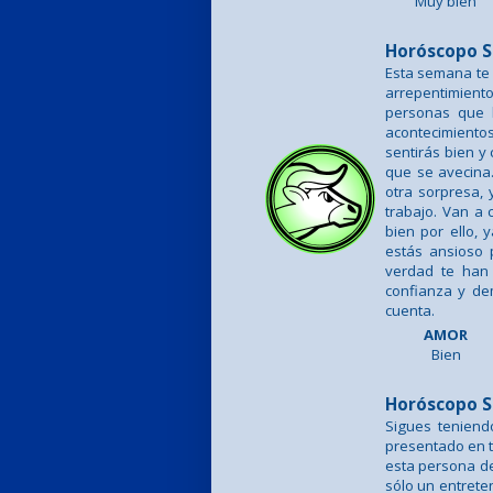
Muy bien
Horóscopo S
Esta semana te 
arrepentimient
personas que 
acontecimientos
sentirás bien y
que se avecina.
otra sorpresa, 
trabajo. Van a 
bien por ello, 
estás ansioso 
verdad te han 
confianza y de
cuenta.
AMOR
Bien
Horóscopo S
Sigues tenien
presentado en t
esta persona de 
sólo un entrete