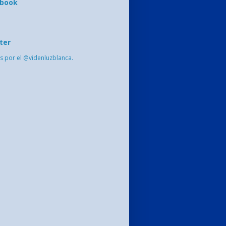
ebook
ter
s por el @videnluzblanca.