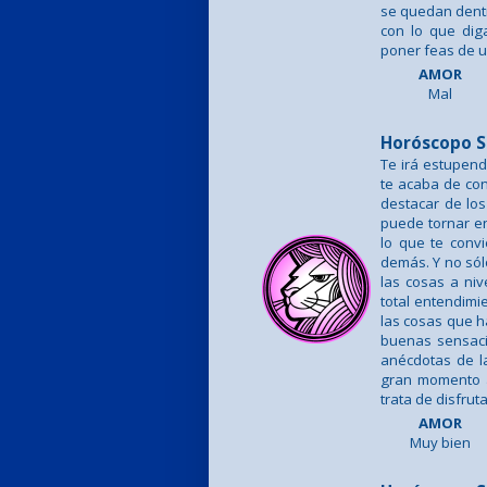
se quedan dentr
con lo que di
poner feas de u
AMOR
Mal
Horóscopo S
Te irá estupen
te acaba de con
destacar de los
puede tornar en
lo que te convi
demás. Y no sólo
las cosas a niv
total entendimi
las cosas que h
buenas sensaci
anécdotas de l
gran momento 
trata de disfrut
AMOR
Muy bien