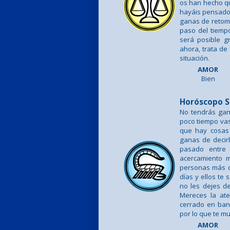
os han hecho qu
hayáis pensado 
ganas de retoma
paso del tiemp
será posible g
ahora, trata de
situación.
AMOR
Bien
Horóscopo S
No tendrás gan
poco tiempo vas
que hay cosas
ganas de decirl
pasado entre
acercamiento m
personas más d
días y ellos te
no les dejes d
Mereces la at
cerrado en ban
por lo que te m
AMOR