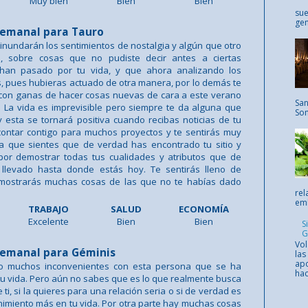
Muy bien
Bien
Bien
sue
gen
emanal para Tauro
inundarán los sentimientos de nostalgia y algún que otro
o, sobre cosas que no pudiste decir antes a ciertas
han pasado por tu vida, y que ahora analizando los
, pues hubieras actuado de otra manera, por lo demás te
 con ganas de hacer cosas nuevas de cara a este verano
San
 La vida es imprevisible pero siempre te da alguna que
Som
y esta se tornará positiva cuando recibas noticias de tu
contar contigo para muchos proyectos y te sentirás muy
ya que sientes que de verdad has encontrado tu sitio y
por demostrar todas tus cualidades y atributos que de
llevado hasta donde estás hoy. Te sentirás lleno de
mostrarás muchas cosas de las que no te habías dado
rel
emb
TRABAJO
SALUD
ECONOMÍA
Excelente
Bien
Bien
S
G
Vol
emanal para Géminis
las
apo
do muchos inconvenientes con esta persona que se ha
hac
u vida. Pero aún no sabes que es lo que realmente busca
ti, si la quieres para una relación seria o si de verdad es
nimiento más en tu vida. Por otra parte hay muchas cosas