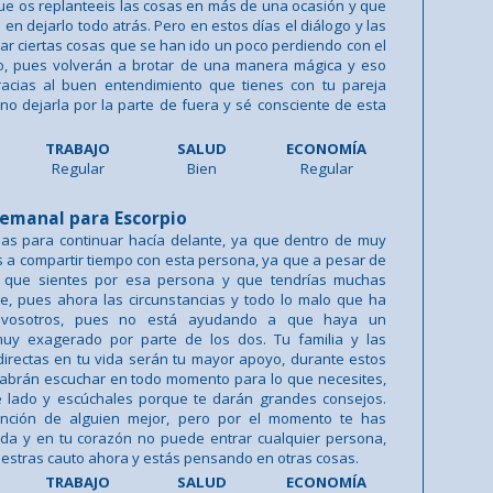
e os replanteeis las cosas en más de una ocasión y que
en dejarlo todo atrás. Pero en estos días el diálogo y las
r ciertas cosas que se han ido un poco perdiendo con el
o, pues volverán a brotar de una manera mágica y eso
racias al buen entendimiento que tienes con tu pareja
 no dejarla por la parte de fuera y sé consciente de esta
TRABAJO
SALUD
ECONOMÍA
Regular
Bien
Regular
emanal para Escorpio
as para continuar hacía delante, ya que dentro de muy
 a compartir tiempo con esta persona, ya que a pesar de
 que sientes por esa persona y que tendrías muchas
e, pues ahora las circunstancias y todo lo malo que ha
 vosotros, pues no está ayudando a que haya un
uy exagerado por parte de los dos. Tu familia y las
irectas en tu vida serán tu mayor apoyo, durante estos
 sabrán escuchar en todo momento para lo que necesites,
e lado y escúchales porque te darán grandes consejos.
ención de alguien mejor, pero por el momento te has
da y en tu corazón no puede entrar cualquier persona,
uestras cauto ahora y estás pensando en otras cosas.
TRABAJO
SALUD
ECONOMÍA