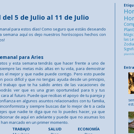
Etiq
Ho
el 5 de Julio al 11 de Julio
Ho
Comp
manal para estos días! Como seguro que estáis deseando
Pla
ma semana aquí os dejo nuestros horóscopos hechos con
Mági
las L
os!
Zod
Signi
plantill
emanal para Aries
retos y esta semana tendrás que hacer frente a uno de
Entr
 siempre las metas más altas en tu vida, para demostrar
es el mejor y que nadie puede contigo. Pero esto puede
un poco difícil y que no tengas ayuda desde un principio,
l trabajo que te ha salido antes de las vacaciones de
odrás ver que es una gran oportunidad para ti y tus
 cara al futuro. Puede que recibas el apoyo de tu pareja y
sen
onfianza en algunos asuntos relacionados con tu familia,
est
inconformista y siempre buscas dar lo mejor de ti a cada
jes que nadie te diga que no lo puedes hacer, ya que
dicionar de aquí en adelante y puede que no asumas los
te han marcado en un primer momento.
TRABAJO
SALUD
ECONOMÍA