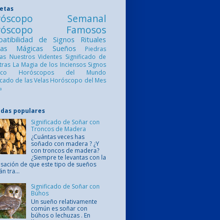
uetas
róscopo Semanal
róscopo Famosos
atibilidad de Signos
Rituales
ntas Mágicas
Sueños
Piedras
cas
Nuestros Videntes
Significado de
etras
La Magia de los Inciensos
Signos
iaco
Horóscopos del Mundo
ficado de las Velas
Horóscopo del Mes
a
adas populares
Significado de Soñar con
Troncos de Madera
¿Cuántas veces has
soñado con madera ? ¿Y
con troncos de madera?
¿Siempre te levantas con la
sación de que este tipo de sueños
án tra...
Significado de Soñar con
Búhos
Un sueño relativamente
común es soñar con
búhos o lechuzas . En