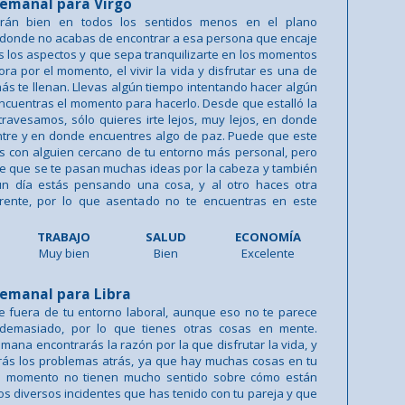
emanal para Virgo
irán bien en todos los sentidos menos en el plano
 donde no acabas de encontrar a esa persona que encaje
s los aspectos y que sepa tranquilizarte en los momentos
ra por el momento, el vivir la vida y disfrutar es una de
ás te llenan. Llevas algún tiempo intentando hacer algún
encuentras el momento para hacerlo. Desde que estalló la
travesamos, sólo quieres irte lejos, muy lejos, en donde
ntre y en donde encuentres algo de paz. Puede que este
tes con alguien cercano de tu entorno más personal, pero
e que se te pasan muchas ideas por la cabeza y también
un día estás pensando una cosa, y al otro haces otra
erente, por lo que asentado no te encuentras en este
TRABAJO
SALUD
ECONOMÍA
Muy bien
Bien
Excelente
emanal para Libra
e fuera de tu entorno laboral, aunque eso no te parece
 demasiado, por lo que tienes otras cosas en mente.
mana encontrarás la razón por la que disfrutar la vida, y
rás los problemas atrás, ya que hay muchas cosas en tu
el momento no tienen mucho sentido sobre cómo están
os diversos incidentes que has tenido con tu pareja y que