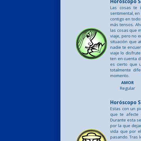
Horóscopo S
Las cosas te 
sentimental, en
contigo en todo
más tensos. Aho
las cosas que m
viaje, pero no 
situación que a
nadie te encue
viaje lo disfru
ten en cuenta d
es cierto que 
totalmente dif
momento.
AMOR
Regular
Horóscopo S
Estas con un pi
que te afecte
Durante esta se
por la que deja
vida que por 
pasando. Tras l