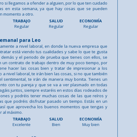
o si llegamos a ofender a alguien, por lo que ten cuidado
gas en esta semana, ya que hay cosas que se pueden
n momento a otro.
TRABAJO
SALUD
ECONOMÍA
Regular
Regular
Regular
emanal para Leo
damente a nivel laboral, en donde la nueva empresa que
tratar está viendo tus cualidades y sabe lo que te gusta
 demás y el periodo de prueba que tienes con ellos, se
 un contrato de trabajo dentro de muy poco tiempo, por
ene hacer las cosas bien y tratar de impresionar a los
 a nivel laboral, te irán bien las cosas, si no que también
el sentimental, te irán de manera muy bonita. Tienes un
ento con tu pareja y que se va a ver plasmado en todas
agáis juntos, siempre estaréis en estos días rodeados de
ones y podréis tener muchas cosas de las que reíros y
as que podréis disfrutar pasado un tiempo. Estás en un
así que aprovecha los buenos momentos que tengas y
ar al máximo.
TRABAJO
SALUD
ECONOMÍA
Excelente
Bien
Muy bien