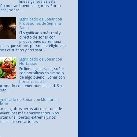
líneas generales este
ño no trae buenos augurios. Por lo
eral, soñar ...
Significado de Soñar con
Procesiones de Semana
Santa
El significado más real y
directo de soñar con
procesiones de Semana
ta es que somos personas religiosas .
os cristianos y nos sent...
Significado de Soñar con
Hortalizas
En líneas generales, soñar
con hortalizas es símbolo
de algo bueno . Soñar con
hortalizas está
acionado con tener buena salud. Sin
ar...
ignificado de Soñar con Montar en
lobo
ar en globos aerostáticos es una de
 aventuras más apasionantes. Nos
rtan una libertad extrema y nos
en sentir sensaciones ...