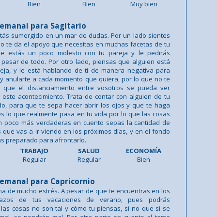
Bien
Bien
Muy bien
emanal para Sagitario
stás sumergido en un mar de dudas. Por un lado sientes
no te da el apoyo que necesitas en muchas facetas de tu
ue estás un poco molesto con tu pareja y le pedirás
 pesar de todo. Por otro lado, piensas que alguien está
reja, y le está hablando de ti de manera negativa para
 y anularte a cada momento que quiera, por lo que no te
 que el distanciamiento entre vosotros se pueda ver
este acontecimiento. Trata de contar con alguien de tu
do, para que te sepa hacer abrir los ojos y que te haga
s lo que realmente pasa en tu vida por lo que las cosas
un poco más verdaderas en cuento sepas la cantidad de
 que vas a ir viendo en los próximos días, y en el fondo
ás preparado para afrontarlo.
TRABAJO
SALUD
ECONOMÍA
Regular
Regular
Bien
emanal para Capricornio
a de mucho estrés. A pesar de que te encuentras en los
etazos de tus vacaciones de verano, pues podrás
as cosas no son tal y cómo tu piensas, si no que si se