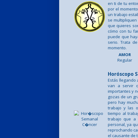
en ti de tu ent
por el momento
un trabajo estab
se multipliquen
que quieres son
cómo con tu fam
puede que haya
serio. Trata d
momento.
AMOR
Regular
Horóscopo S
Estás llegando a
van a servir 
importantes y n
gozas de un gra
pero hay muchas
trabajo y las 
tiempo al trab
trabajo que a 
personal, ya qu
reprochando can
el causante de 