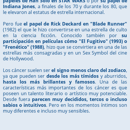
papeles de Han Solo en STAR WARS
o por
su papel de
Indiana Jones
, a finales de los 70 y durante los 80, que
le elevaron al estatus de estrella internacional.
Pero fue
el papel de Rick Deckard en "Blade Runner"
(1982) el que le hizo convertirse en una estrella de culto
en la ciencia ficción. Conocido también por
su
participación en películas cómo "El Fugitivo" (1993) o
"Frenético" (1988)
, hizo que se convirtiera en una de las
estrellas más consagradas y en un Sex Symbol del cine
de Hollywood.
Los cáncer suelen ser
el signo menos claro del zodiaco
,
ya que pueden ser
desde los más tímidos
y aburridos,
hasta los más brillantes y famosos
. Una de las
características más importantes de los cáncer es que
poseen un talento literario o artístico muy potenciable.
Desde fuera
parecen muy decididos, tercos o incluso
sabios o intuitivos
. Pero en los momentos íntimos son
muy diferentes e incluso muy sensibles.