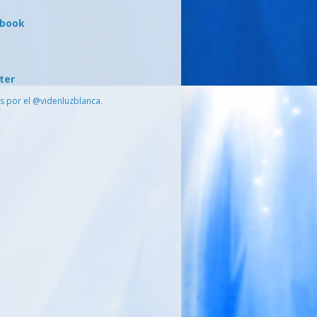
ebook
ter
s por el @videnluzblanca.