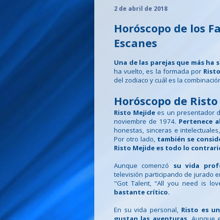
2 de abril de 2018
Horóscopo de los F
Escanes
Una de las parejas que más ha 
ha vuelto, es la formada por
Rist
del zodiaco y cuál es la combinaci
Horóscopo de Risto
Risto Mejide
es un presentador de 
noviembre de 1974.
Pertenece al
honestas, sinceras e intelectuales
Por otro lado,
también se conside
Risto Mejide es todo lo contrari
Aunque comenzó
su vida prof
televisión participando de jurado 
"Got Talent, “All you need is l
bastante crítico.
En su vida personal,
Risto es un
gustan las aventuras.
Aunque e