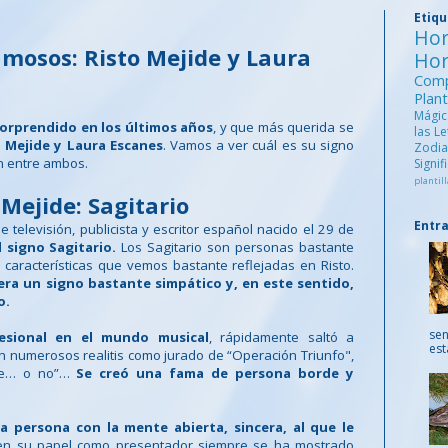
Etiq
Ho
amosos: Risto Mejide y Laura
Ho
Comp
Pla
Mági
sorprendido en los últimos años
, y que más querida se
las L
o Mejide y Laura Escanes
. Vamos a ver cuál es su signo
Zod
ón entre ambos.
Signi
plantill
 Mejide: Sagitario
Entr
televisión, publicista y escritor español nacido el 29 de
 signo Sagitario.
Los Sagitario son personas bastante
, características que vemos bastante reflejadas en Risto.
ra un signo bastante simpático y, en este sentido,
o.
sen
esional en el mundo musical
, rápidamente saltó a
est
en numerosos realitis como jurado de “Operación Triunfo",
ove… o no”…
Se creó una fama de persona borde y
a persona con la mente abierta, sincera, al que le
n su papel como presentador siempre se ha mostrado