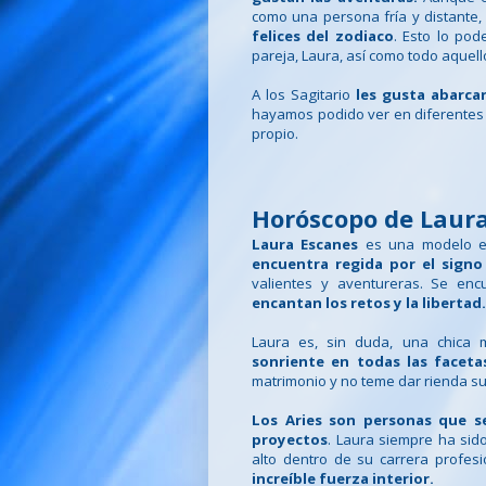
como una persona fría y distante, 
felices del zodiaco
. Esto lo po
pareja, Laura, así como todo aquello
A los Sagitario
les gusta abarca
hayamos podido ver en diferentes p
propio.
Horóscopo de Laura
Laura Escanes
es una modelo e
encuentra regida por el signo
valientes y aventureras. Se en
encantan los retos y la libertad
Laura es, sin duda, una chica 
sonriente en todas las faceta
matrimonio y no teme dar rienda su
Los Aries son personas que s
proyectos
. Laura siempre ha si
alto dentro de su carrera profes
increíble fuerza interior.