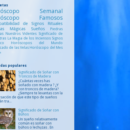
uetas
róscopo Semanal
róscopo Famosos
atibilidad de Signos
Rituales
ntas Mágicas
Sueños
Piedras
cas
Nuestros Videntes
Significado de
etras
La Magia de los Inciensos
Signos
iaco
Horóscopos del Mundo
ficado de las Velas
Horóscopo del Mes
a
adas populares
Significado de Soñar con
Troncos de Madera
¿Cuántas veces has
soñado con madera ? ¿Y
con troncos de madera?
¿Siempre te levantas con la
sación de que este tipo de sueños
án tra...
Significado de Soñar con
Búhos
Un sueño relativamente
común es soñar con
búhos o lechuzas . En