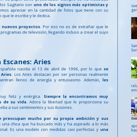
los Sagitario son
uno de los signos más optimistas y
sue
gen
demos apreciar en la cantidad de fotos que tiene con su
 que le escribe y le dedica.
r nuevos proyectos
. Por eso no es de extrañar que le
rogramas de televisión, llegando incluso a crear el suyo
San
Som
 Escanes: Aries
spañola nacida el 13 de abril de 1996, por lo que
se
 Aries.
Los Aries destacan por ser personas realmente
cuentran llenos de energía y entusiasmo. Además,
les
.
rel
emb
muy feliz y enérgica.
Siempre la encontramos muy
s de su vida.
Adora la libertad que le proporciona su
elta a sus sentimientos y sus ilusiones.
e preocupan mucho por su propia ambición y sus
do una chica que ha buscado más y ha aspirado a lo más
apo
ional. Es una modelo con medidas casi perfectas y
una
hac