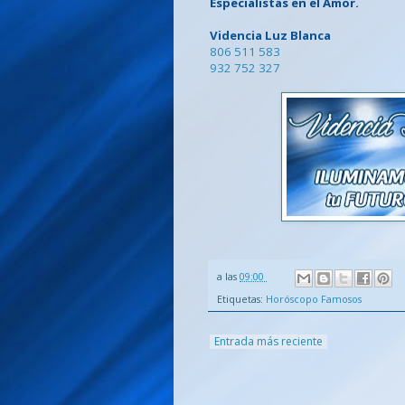
Especialistas en el Amor.
Videncia Luz Blanca
806 511 583
932 752 327
a las
09:00
Etiquetas:
Horóscopo Famosos
Entrada más reciente