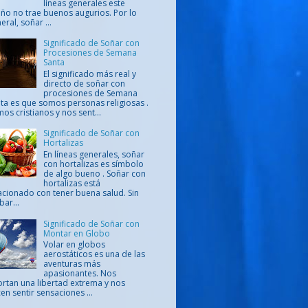
líneas generales este
ño no trae buenos augurios. Por lo
eral, soñar ...
Significado de Soñar con
Procesiones de Semana
Santa
El significado más real y
directo de soñar con
procesiones de Semana
ta es que somos personas religiosas .
os cristianos y nos sent...
Significado de Soñar con
Hortalizas
En líneas generales, soñar
con hortalizas es símbolo
de algo bueno . Soñar con
hortalizas está
acionado con tener buena salud. Sin
ar...
Significado de Soñar con
Montar en Globo
Volar en globos
aerostáticos es una de las
aventuras más
apasionantes. Nos
rtan una libertad extrema y nos
en sentir sensaciones ...