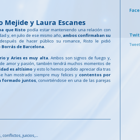
Fac
to Mejide y Laura Escanes
a que Risto
podía estar manteniendo una relación con
Twit
edad y, en julio de ese mismo año,
ambos confirmaban su
spués de hacer público su romance, Risto le pidió
Tweet
 Borrás de Barcelona.
io y Aries es muy alta.
Ambos son signos de fuego y,
a de amor y pasión, también tendrá muchos momentos de
idad es altísimo
y esto lo hemos podido apreciar día tras
a se han mostrado siempre muy felices y
contentos por
an formado juntos
, convirtiéndose en una de las parejas
onflictos, juicios,...