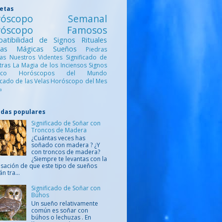
uetas
róscopo Semanal
róscopo Famosos
atibilidad de Signos
Rituales
ntas Mágicas
Sueños
Piedras
cas
Nuestros Videntes
Significado de
etras
La Magia de los Inciensos
Signos
iaco
Horóscopos del Mundo
ficado de las Velas
Horóscopo del Mes
a
adas populares
Significado de Soñar con
Troncos de Madera
¿Cuántas veces has
soñado con madera ? ¿Y
con troncos de madera?
¿Siempre te levantas con la
sación de que este tipo de sueños
án tra...
Significado de Soñar con
Búhos
Un sueño relativamente
común es soñar con
búhos o lechuzas . En