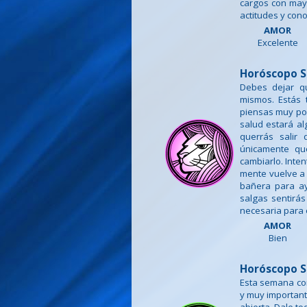
cargos con may
actitudes y con
AMOR
Excelente
Horóscopo S
Debes dejar q
mismos. Estás
piensas muy poc
salud estará al
querrás salir 
únicamente qu
cambiarlo. Inte
mente vuelve a 
bañera para ay
salgas sentirá
necesaria para 
AMOR
Bien
Horóscopo S
Esta semana com
y muy important