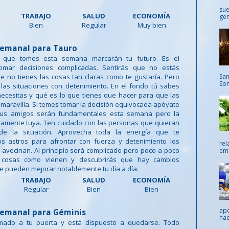
sue
TRABAJO
SALUD
ECONOMÍA
gen
Bien
Regular
Muy bien
emanal para Tauro
s que tomes esta semana marcarán tu futuro. Es el
mar decisiones complicadas. Sentirás que no estás
San
 no tienes las cosas tan claras como te gustaría. Pero
Som
las situaciones con detenimiento. En el fondo tú sabes
ecesitas y qué es lo que tienes que hacer para que las
maravilla. Si temes tomar la decisión equivocada apóyate
 Tus amigos serán fundamentales esta semana pero la
camente tuya. Ten cuidado con las personas que quieran
de la situación. Aprovecha toda la energía que te
os astros para afrontar con fuerza y detenimiento los
rel
avecinan. Al principio será complicado pero poco a poco
emb
s cosas como vienen y descubrirás que hay cambios
e pueden mejorar notablemente tu día a día.
TRABAJO
SALUD
ECONOMÍA
Regular
Bien
Bien
apo
emanal para Géminis
hac
amado a tu puerta y está dispuesto a quedarse. Todo