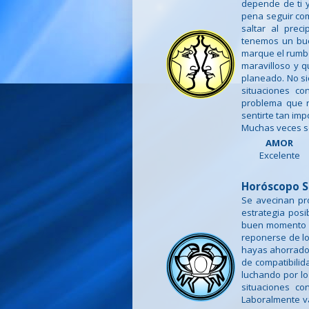
depende de ti y
pena seguir com
saltar al prec
tenemos un buen
marque el rumbo
maravilloso y 
planeado. No si
situaciones co
problema que r
sentirte tan imp
Muchas veces so
AMOR
Excelente
Horóscopo S
Se avecinan pr
estrategia posi
buen momento pa
reponerse de lo
hayas ahorrado 
de compatibilid
luchando por lo
situaciones co
Laboralmente v