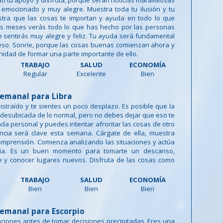
do tu apoyo y disfruta, porque serán noticias maravillosas
 emocionado y muy alegre. Muestra toda tu ilusión y tu
stra que las cosas te importan y ayuda en todo lo que
s meses verás todo lo que has hecho por las personas
e sentirás muy alegre y feliz. Tu ayuda será fundamental
eso. Sonríe, porque las cosas buenas comienzan ahora y
unidad de formar una parte importante de ello.
TRABAJO
SALUD
ECONOMÍA
Regular
Excelente
Bien
emanal para Libra
istraído y te sientes un poco desplazo. Es posible que la
desubicada de lo normal, pero no debes dejar que eso te
ada personal y puedes intentar afrontar las cosas de otro
ncia será clave esta semana. Cárgate de ella, muestra
mprensión. Comienza analizando las situaciones y actúa
ia. Es un buen momento para tomarte un descanso,
je y conocer lugares nuevos. Disfruta de las cosas como
TRABAJO
SALUD
ECONOMÍA
Bien
Bien
Bien
emanal para Escorpio
uaciones antes de tomar decisiones precipitadas. Eres una