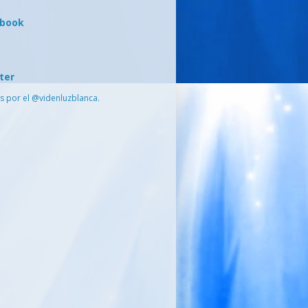
ebook
ter
s por el @videnluzblanca.