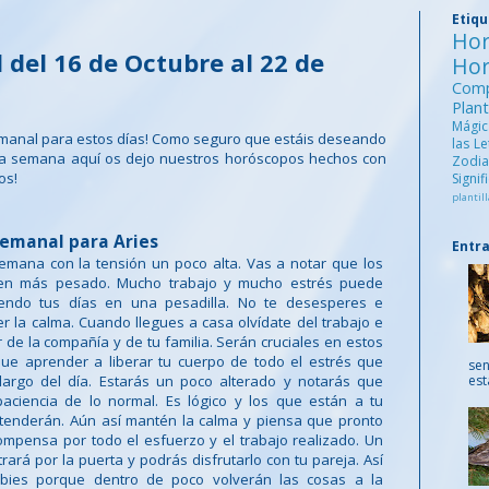
Etiq
Ho
del 16 de Octubre al 22 de
Ho
Comp
Pla
Mági
manal para estos días! Como seguro que estáis deseando
las L
ma semana aquí os dejo nuestros horóscopos hechos con
Zod
os!
Signi
plantill
emanal para Aries
Entr
emana con la tensión un poco alta. Vas a notar que los
cen más pesado. Mucho trabajo y mucho estrés puede
iendo tus días en una pesadilla. No te desesperes e
r la calma. Cuando llegues a casa olvídate del trabajo e
r de la compañía y de tu familia. Serán cruciales en estos
que aprender a liberar tu cuerpo de todo el estrés que
sen
largo del día. Estarás un poco alterado y notarás que
est
aciencia de lo normal. Es lógico y los que están a tu
ntenderán. Aún así mantén la calma y piensa que pronto
compensa por todo el esfuerzo y el trabajo realizado. Un
rará por la puerta y podrás disfrutarlo con tu pareja. Así
bies porque dentro de poco volverán las cosas a la