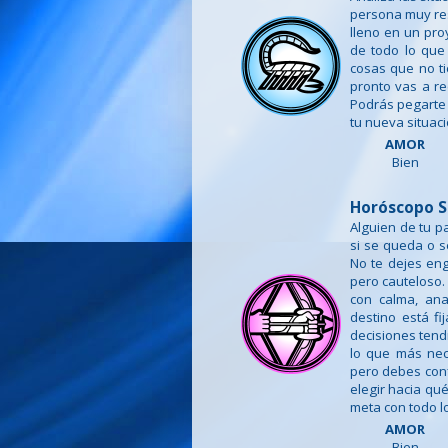
persona muy re
lleno en un pro
de todo lo que
cosas que no ti
pronto vas a re
Podrás pegarte 
tu nueva situaci
AMOR
Bien
Horóscopo S
Alguien de tu p
si se queda o s
No te dejes eng
pero cauteloso.
con calma, ana
destino está fi
decisiones ten
lo que más nece
pero debes confi
elegir hacia qué
meta con todo l
AMOR
Bien