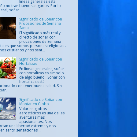
líneas generales este
ño no trae buenos augurios. Por lo
eral, soñar ...
Significado de Soñar con
Procesiones de Semana
Santa
El significado más real y
directo de soñar con
procesiones de Semana
ta es que somos personas religiosas .
os cristianos y nos sent...
Significado de Soñar con
Hortalizas
En líneas generales, soñar
con hortalizas es símbolo
de algo bueno . Soñar con
hortalizas está
acionado con tener buena salud. Sin
ar...
Significado de Soñar con
Montar en Globo
Volar en globos
aerostáticos es una de las
aventuras más
apasionantes. Nos
rtan una libertad extrema y nos
en sentir sensaciones ...