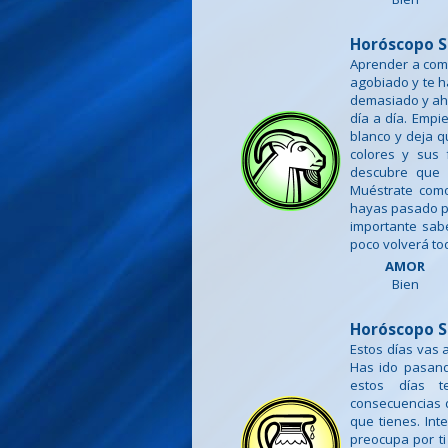
Horóscopo S
Aprender a com
agobiado y te h
demasiado y aho
día a día. Empie
blanco y deja q
colores y sus 
descubre que 
Muéstrate como
hayas pasado p
importante sab
poco volverá to
AMOR
Bien
Horóscopo S
Estos días vas 
Has ido pasand
estos días t
consecuencias d
que tienes. Int
preocupa por ti