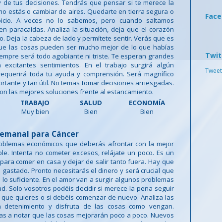
 de tus decisiones. Tendrás que pensar si te merece la
o estás o cambiar de aires. Quedarte en tierra segura o
Fac
ipicio. A veces no lo sabemos, pero cuando saltamos
 paracaídas. Analiza la situación, deja que el corazón
. Deja la cabeza de lado y permítete sentir. Verás que es
que las cosas pueden ser mucho mejor de lo que habías
Twit
empre será todo agobiante ni triste. Te esperan grandes
n excitantes sentimientos. En el trabajo surgirá algún
Tweet
equerirá toda tu ayuda y comprensión. Será magnífico
ortante y tan útil. No temas tomar decisiones arriesgadas.
n las mejores soluciones frente al estancamiento.
TRABAJO
SALUD
ECONOMÍA
Muy bien
Bien
Bien
emanal para Cáncer
oblemas económicos que deberás afrontar con la mejor
ble. Intenta no cometer excesos, relájate un poco. Es un
ra comer en casa y dejar de salir tanto fuera. Hay que
 gastado. Pronto necesitarás el dinero y será crucial que
lo suficiente. En el amor van a surgir algunos problemas
ad. Solo vosotros podéis decidir si merece la pena seguir
 que quieres o si debéis comenzar de nuevo. Analiza las
n detenimiento y disfruta de las cosas como vengan.
as a notar que las cosas mejorarán poco a poco. Nuevos