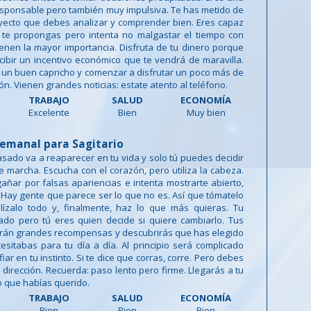
sponsable pero también muy impulsiva. Te has metido de
yecto que debes analizar y comprender bien. Eres capaz
 te propongas pero intenta no malgastar el tiempo con
enen la mayor importancia. Disfruta de tu dinero porque
cibir un incentivo económico que te vendrá de maravilla.
un buen capricho y comenzar a disfrutar un poco más de
ón. Vienen grandes noticias: estate atento al teléfono.
TRABAJO
SALUD
ECONOMÍA
Excelente
Bien
Muy bien
emanal para Sagitario
asado va a reaparecer en tu vida y solo tú puedes decidir
e marcha. Escucha con el corazón, pero utiliza la cabeza.
añar por falsas apariencias e intenta mostrarte abierto,
 Hay gente que parece ser lo que no es. Así que tómatelo
lízalo todo y, finalmente, haz lo que más quieras. Tu
jado pero tú eres quien decide si quiere cambiarlo. Tus
drán grandes recompensas y descubrirás que has elegido
sitabas para tu día a día. Al principio será complicado
ar en tu instinto. Si te dice que corras, corre. Pero debes
 dirección. Recuerda: paso lento pero firme. Llegarás a tu
o que habías querido.
TRABAJO
SALUD
ECONOMÍA
Bien
Bien
Bien