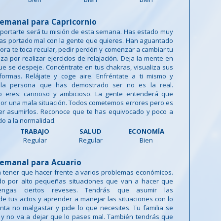
emanal para Capricornio
portarte será tu misión de esta semana. Has estado muy
as portado mal con la gente que quieres. Han aguantado
ra te toca recular, pedir perdón y comenzar a cambiar tu
za por realizar ejercicios de relajación. Deja la mente en
ue se despeje. Concéntrate en tus chakras, visualiza sus
formas. Relájate y coge aire. Enfréntate a ti mismo y
la persona que has demostrado ser no es la real.
 eres: cariñoso y ambicioso. La gente entenderá que
or una mala situación. Todos cometemos errores pero es
er asumirlos. Reconoce que te has equivocado y poco a
do a la normalidad.
TRABAJO
SALUD
ECONOMÍA
Regular
Regular
Bien
emanal para Acuario
a tener que hacer frente a varios problemas económicos.
o por alto pequeñas situaciones que van a hacer que
engas ciertos reveses. Tendrás que asumir las
e tus actos y aprender a manejar las situaciones con lo
enta no malgastar y pide lo que necesites. Tu familia se
 y no va a dejar que lo pases mal. También tendrás que