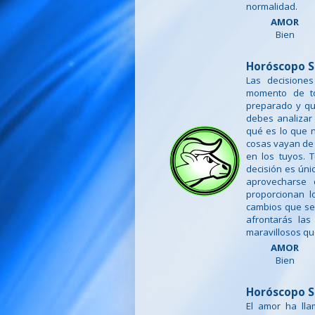
normalidad.
AMOR
Bien
Horóscopo S
Las decisione
momento de to
preparado y que
debes analizar 
qué es lo que n
cosas vayan de 
en los tuyos.
decisión es úni
aprovecharse 
proporcionan l
cambios que se 
afrontarás la
maravillosos qu
AMOR
Bien
Horóscopo S
El amor ha ll