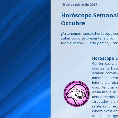
15 de octubre de 2017
Horóscopo Semanal 
Octubre
¡Ya tenemos nuestro horóscopo se
saber como se presenta la próxi
todo el cariño. ¡Suerte y amor, lucer
Horóscopo S
Comienzas la s
días se te ha
acabar convirt
intenta mantene
intenta disfruta
días. Tendrás 
acumules a lo 
tienes menos p
alrededor lo e
recibirás tu re
dinero extra ent
que no te ago