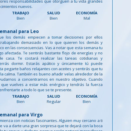
ores responsabilidades que otorguen a tu vida grandes
ocimientos nuevos.
TRABAJO
SALUD
ECONOMÍA
Bien
Bien
Mal
emanal para Leo
ue los demás empiecen a tomar decisiones por ellos
 trabajando demasiado en lo que quieren los demás y
o en las consecuencias. Vas a notar que esta semana tu
go afectada. Te sentirás bastante flojo de energías y no
de casa. Te costará realizar las tareas cotidianas y
errás dormir. Estarás apático y únicamente tú puede
nta pegarte baños relajantes con aceites y sentirás que tu
la calma. También es bueno añadir velas alrededor de la
udarnos a concentrarnos en nuestro objetivo. Cuando
s que vuelves a estar más enérgico y tendrás la fuerza
enfrentarte a todo lo que se te presente.
TRABAJO
SALUD
ECONOMÍA
Bien
Regular
Bien
emanal para Virgo
ienza con noticias fascinantes. Alguien muy cercano a ti
e va a darte una gran sorpresa que te dejará con la boca