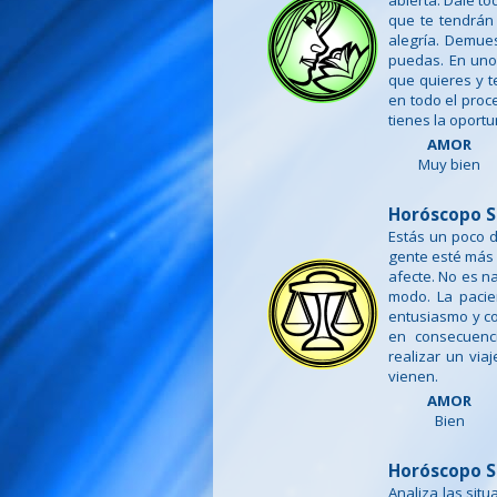
abierta. Dale to
que te tendrán
alegría. Demue
puedas. En uno
que quieres y t
en todo el proc
tienes la oport
AMOR
Muy bien
Horóscopo S
Estás un poco d
gente esté más 
afecte. No es n
modo. La pacie
entusiasmo y co
en consecuenc
realizar un via
vienen.
AMOR
Bien
Horóscopo S
Analiza las sit