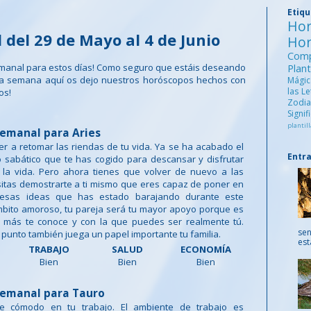
Etiq
Ho
del 29 de Mayo al 4 de Junio
Ho
Comp
manal para estos días! Como seguro que estáis deseando
Pla
ma semana aquí os dejo nuestros horóscopos hechos con
Mági
las L
os!
Zod
Signi
plantill
emanal para Aries
er a retomar las riendas de tu vida. Ya se ha acabado el
Entr
 sabático que te has cogido para descansar y disfrutar
la vida. Pero ahora tienes que volver de nuevo a las
itas demostrarte a ti mismo que eres capaz de poner en
esas ideas que has estado barajando durante este
mbito amoroso, tu pareja será tu mayor apoyo porque es
 más te conoce y con la que puedes ser realmente tú.
sen
punto también juega un papel importante tu familia.
est
TRABAJO
SALUD
ECONOMÍA
Bien
Bien
Bien
emanal para Tauro
te cómodo en tu trabajo. El ambiente de trabajo es