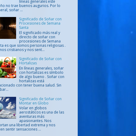
líneas generales este
ño no trae buenos augurios. Por lo
eral, soñar ...
Significado de Soñar con
Procesiones de Semana
Santa
El significado más real y
directo de soñar con
procesiones de Semana
ta es que somos personas religiosas .
os cristianos y nos sent...
Significado de Soñar con
Hortalizas
En líneas generales, soñar
con hortalizas es símbolo
de algo bueno . Soñar con
hortalizas está
acionado con tener buena salud. Sin
ar...
Significado de Soñar con
Montar en Globo
Volar en globos
aerostáticos es una de las
aventuras más
apasionantes. Nos
rtan una libertad extrema y nos
en sentir sensaciones ...