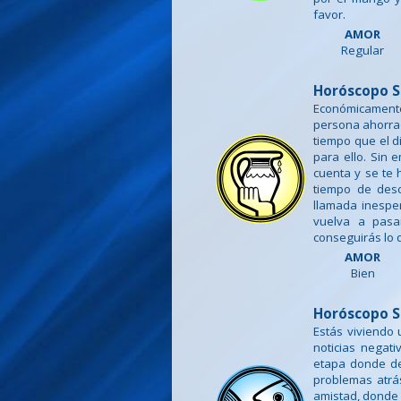
favor.
AMOR
Regular
Horóscopo S
Económicamente
persona ahorra
tiempo que el d
para ello. Sin
cuenta y se te
tiempo de desc
llamada inesper
vuelva a pasa
conseguirás lo 
AMOR
Bien
Horóscopo S
Estás viviendo 
noticias negat
etapa donde deb
problemas atrás
amistad, donde 