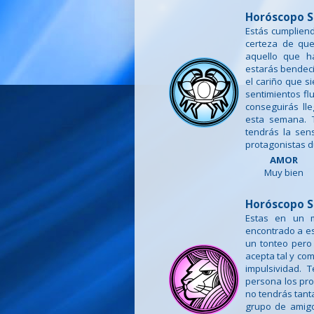
Horóscopo S
Estás cumpliend
certeza de que
aquello que h
estarás bendec
el cariño que s
sentimientos fl
conseguirás ll
esta semana. T
tendrás la sen
protagonistas d
AMOR
Muy bien
Horóscopo S
Estas en un m
encontrado a e
un tonteo pero 
acepta tal y co
impulsividad.
persona los pro
no tendrás tanta
grupo de amigos