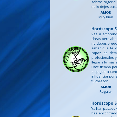
sabrás coger el
no lo dejes pas
AMOR
Muy bien
Horóscopo S
Vas a emprend
claras pero aho
no debes preoc
saber que te d
capaz de demo
profesionales y
llegar a lo más 
Date tiempo par
empujen a cono
influenciar por
tu corazón.
AMOR
Regular
Horóscopo S
Ya han pasado v
has encontrado