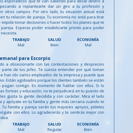
os esporádicos que te van saliendo para llevar dinero a
pezando a replantearte dar un giro a tu profesión y
n otros campos. Por otro lado, tu situación actual está
en tu relación de pareja. Tu economía no está para tirar
e impide tomar decisiones o hacer todos los planes que te
 pareja. Esperas poder estabilizarte pronto para poder
a necesita.
TRABAJO
SALUD
ECONOMÍA
Mal
Bien
Mal
emanal para Escorpio
o a obsesionarte con las contestaciones y desprecios
r parte de tus jefes. Te cuesta entender por qué toman
 se han ido varios empleados de la empresa y puede que
imo. Están agobiados porque los clientes también se están
 pagan contigo. Es momento de hablar con ellos. Si lo
s formas y educación, no te perjudicará en tu puesto de
s les gusta la gente decidida y con carácter. Mira el lado
a y apóyate en tu familia y gente más cercana cuando te
o. Tu familia y pareja serán tus mayores apoyos, pídeles
ógate con ellos. Lo agradecerás y te sentirás mejor con
odea.
TRABAJO
SALUD
ECONOMÍA
Mal
Regular
Bien