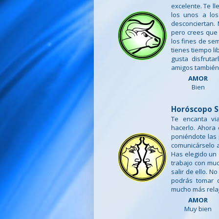
excelente. Te l
los unos a lo
desconciertan.
pero crees que 
los fines de se
tienes tiempo l
gusta disfruta
amigos también 
AMOR
Bien
Horóscopo S
Te encanta vi
hacerlo. Ahora
poniéndote las 
comunicárselo a
Has elegido un 
trabajo con muc
salir de ello. N
podrás tomar d
mucho más rela
AMOR
Muy bien