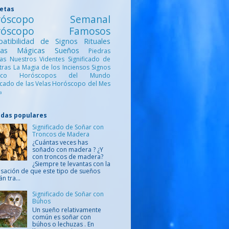
uetas
róscopo Semanal
róscopo Famosos
atibilidad de Signos
Rituales
ntas Mágicas
Sueños
Piedras
cas
Nuestros Videntes
Significado de
etras
La Magia de los Inciensos
Signos
iaco
Horóscopos del Mundo
ficado de las Velas
Horóscopo del Mes
a
adas populares
Significado de Soñar con
Troncos de Madera
¿Cuántas veces has
soñado con madera ? ¿Y
con troncos de madera?
¿Siempre te levantas con la
sación de que este tipo de sueños
án tra...
Significado de Soñar con
Búhos
Un sueño relativamente
común es soñar con
búhos o lechuzas . En