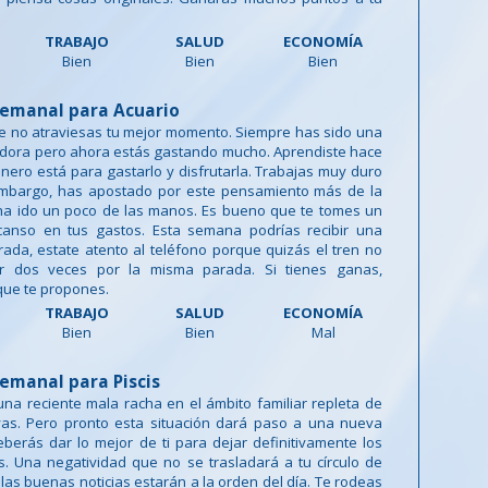
TRABAJO
SALUD
ECONOMÍA
Bien
Bien
Bien
emanal para Acuario
 no atraviesas tu mejor momento. Siempre has sido una
dora pero ahora estás gastando mucho. Aprendiste hace
inero está para gastarlo y disfrutarla. Trabajas muy duro
 embargo, has apostado por este pensamiento más de la
 ha ido un poco de las manos. Es bueno que te tomes un
anso en tus gastos. Esta semana podrías recibir una
ada, estate atento al teléfono porque quizás el tren no
r dos veces por la misma parada. Si tienes ganas,
que te propones.
TRABAJO
SALUD
ECONOMÍA
Bien
Bien
Mal
emanal para Piscis
una reciente mala racha en el ámbito familiar repleta de
ivas. Pero pronto esta situación dará paso a una nueva
erás dar lo mejor de ti para dejar definitivamente los
. Una negatividad que no se trasladará a tu círculo de
las buenas noticias estarán a la orden del día. Te rodeas