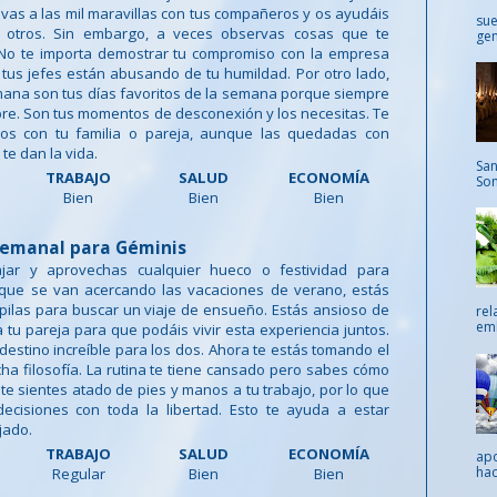
levas a las mil maravillas con tus compañeros y os ayudáis
sue
s otros. Sin embargo, a veces observas cosas que te
gen
 No te importa demostrar tu compromiso con la empresa
tus jefes están abusando de tu humildad. Por otro lado,
mana son tus días favoritos de la semana porque siempre
ibre. Son tus momentos de desconexión y los necesitas. Te
rlos con tu familia o pareja, aunque las quedadas con
te dan la vida.
San
TRABAJO
SALUD
ECONOMÍA
Som
Bien
Bien
Bien
emanal para Géminis
ajar y aprovechas cualquier hueco o festividad para
 que se van acercando las vacaciones de verano, estás
pilas para buscar un viaje de ensueño. Estás ansioso de
rel
emb
 tu pareja para que podáis vivir esta experiencia juntos.
destino increíble para los dos. Ahora te estás tomando el
ha filosofía. La rutina te tiene cansado pero sabes cómo
o te sientes atado de pies y manos a tu trabajo, por lo que
ecisiones con toda la libertad. Esto te ayuda a estar
jado.
TRABAJO
SALUD
ECONOMÍA
apo
hac
Regular
Bien
Bien