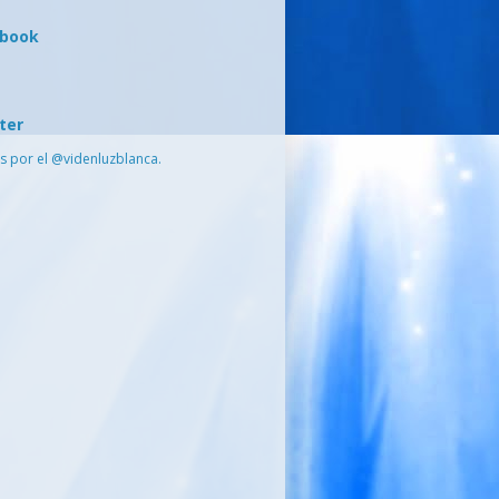
ebook
ter
s por el @videnluzblanca.