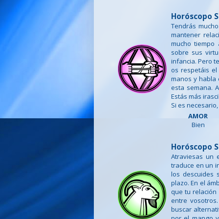
Horóscopo S
Tendrás muchos
mantener relac
mucho tiempo a
sobre sus virt
infancia. Pero 
os respetáis el
manos y habla co
esta semana. A
Estás más irasc
Si es necesario,
AMOR
Bien
Horóscopo S
Atraviesas un 
traduce en un i
los descuides 
plazo. En el ám
que tu relación
entre vosotros
buscar alternat
por el mango y