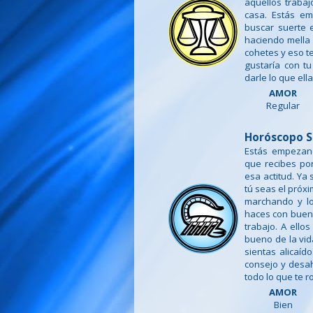
aquellos trabaj
casa. Estás em
buscar suerte e
haciendo mella 
cohetes y eso t
gustaría con tu
darle lo que ell
AMOR
Regular
Horóscopo S
Estás empezand
que recibes po
esa actitud. Ya
tú seas el próx
marchando y lo
haces con buena
trabajo. A ello
bueno de la vid
sientas alicaíd
consejo y desah
todo lo que te r
AMOR
Bien