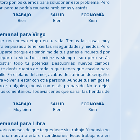
 toro por los cuernos para solucionar este problema. Pero
ar, porque podría causarte problemas y estrés.
TRABAJO
SALUD
ECONOMÍA
Bien
Bien
Bien
emanal para Virgo
er una nueva etapa en tu vida. Tenías las cosas muy
ra empiezas a tener ciertas inseguridades y miedos. Pero
uparte porque es sinónimo de tus ganas e inquietud por
epara la vida. Los comienzos siempre son pero serás
strar todo tu potencial Descubrirás nuevos campos
 te darás cuenta de todo lo que tienes que escalar para
alto. En el plano del amor, acabas de sufrir un desengaño.
a volver a estar con otra persona. Aunque tus amigos te
cer a alguien, todavía no estás preparado. No te dejes
 sus comentarios. Todavía tienes que sanar las heridas de
TRABAJO
SALUD
ECONOMÍA
Muy bien
Bien
Bien
emanal para Libra
arios meses de que te quedaste sin trabajo. Y todavía no
 una nueva oferta en condiciones. Estás trabajando en