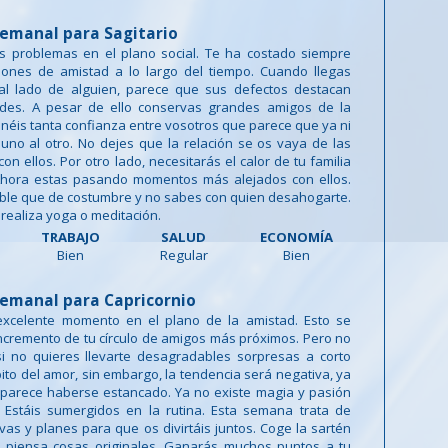
emanal para Sagitario
 problemas en el plano social. Te ha costado siempre
iones de amistad a lo largo del tiempo. Cuando llegas
l lado de alguien, parece que sus defectos destacan
udes. A pesar de ello conservas grandes amigos de la
tenéis tanta confianza entre vosotros que parece que ya ni
 uno al otro. No dejes que la relación se os vaya de las
n ellos. Por otro lado, necesitarás el calor de tu familia
hora estas pasando momentos más alejados con ellos.
ible que de costumbre y no sabes con quien desahogarte.
 realiza yoga o meditación.
TRABAJO
SALUD
ECONOMÍA
Bien
Regular
Bien
emanal para Capricornio
excelente momento en el plano de la amistad. Esto se
ncremento de tu círculo de amigos más próximos. Pero no
si no quieres llevarte desagradables sorpresas a corto
bito del amor, sin embargo, la tendencia será negativa, ya
 parece haberse estancado. Ya no existe magia y pasión
. Estáis sumergidos en la rutina. Esta semana trata de
ivas y planes para que os divirtáis juntos. Coge la sartén
 piensa cosas originales. Ganarás muchos puntos a tu