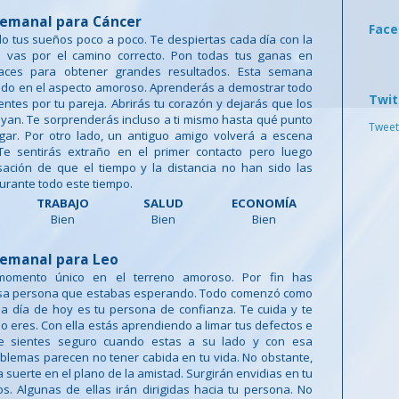
emanal para Cáncer
Fac
o tus sueños poco a poco. Te despiertas cada día con la
 vas por el camino correcto. Pon todas tus ganas en
aces para obtener grandes resultados. Esta semana
ido en el aspecto amoroso. Aprenderás a demostrar todo
Twit
ientes por tu pareja. Abrirás tu corazón y dejarás que los
uyan. Te sorprenderás incluso a ti mismo hasta qué punto
Tweet
egar. Por otro lado, un antiguo amigo volverá a escena
e sentirás extraño en el primer contacto pero luego
sación de que el tiempo y la distancia no han sido las
urante todo este tiempo.
TRABAJO
SALUD
ECONOMÍA
Bien
Bien
Bien
emanal para Leo
omento único en el terreno amoroso. Por fin has
sa persona que estabas esperando. Todo comenzó como
a día de hoy es tu persona de confianza. Te cuida y te
mo eres. Con ella estás aprendiendo a limar tus defectos e
 Te sientes seguro cuando estas a su lado y con esa
blemas parecen no tener cabida en tu vida. No obstante,
 suerte en el plano de la amistad. Surgirán envidias en tu
. Algunas de ellas irán dirigidas hacia tu persona. No