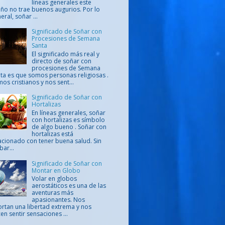
líneas generales este
ño no trae buenos augurios. Por lo
eral, soñar ...
Significado de Soñar con
Procesiones de Semana
Santa
El significado más real y
directo de soñar con
procesiones de Semana
ta es que somos personas religiosas .
os cristianos y nos sent...
Significado de Soñar con
Hortalizas
En líneas generales, soñar
con hortalizas es símbolo
de algo bueno . Soñar con
hortalizas está
acionado con tener buena salud. Sin
ar...
Significado de Soñar con
Montar en Globo
Volar en globos
aerostáticos es una de las
aventuras más
apasionantes. Nos
rtan una libertad extrema y nos
en sentir sensaciones ...