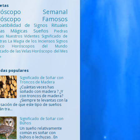
uetas
róscopo Semanal
róscopo Famosos
atibilidad de Signos
Rituales
ntas Mágicas
Sueños
Piedras
cas
Nuestros Videntes
Significado de
etras
La Magia de los Inciensos
Signos
iaco
Horóscopos del Mundo
ficado de las Velas
Horóscopo del Mes
a
adas populares
Significado de Soñar con
Troncos de Madera
¿Cuántas veces has
soñado con madera ? ¿Y
con troncos de madera?
¿Siempre te levantas con la
sación de que este tipo de sueños
án tra...
Significado de Soñar con
Búhos
Un sueño relativamente
común es soñar con
búhos o lechuzas . En