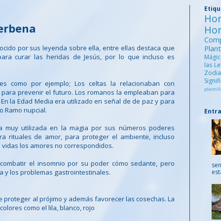
Etiq
Ho
Verbena
Ho
Comp
cido por sus leyenda sobre ella, entre ellas destaca que
Pla
 para curar las heridas de Jesús, por lo que incluso es
Mági
las L
Zod
Signi
es como por ejemplo; Los celtas la relacionaban con
plantill
para prevenir el futuro. Los romanos la empleaban para
os. En la Edad Media era utilizado en señal de de paz y para
mo Ramo nupcial.
Entr
a muy utilizada en la magia por sus números poderes
ara rituales de amor, para proteger el ambiente, incluso
 vidas los amores no correspondidos.
combatir el insomnio por su poder cómo sedante, pero
sen
a y los problemas gastrointestinales.
est
de proteger al prójimo y además favorecer las cosechas. La
ores como el lila, blanco, rojo