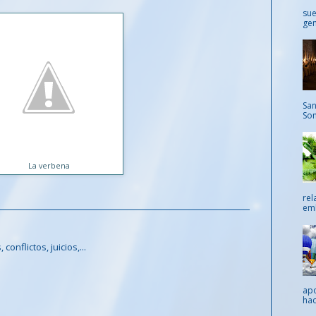
sue
gen
San
Som
La verbena
rel
emb
onflictos, juicios,...
apo
hac