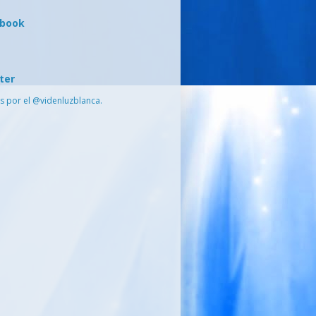
ebook
ter
s por el @videnluzblanca.