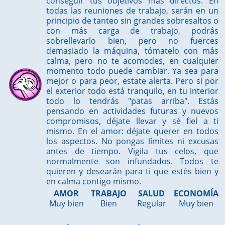
conseguir tus objetivos más directos. En
todas las reuniones de trabajo, serán en un
principio de tanteo sin grandes sobresaltos o
con más carga de trabajo, podrás
sobrellevarlo bien, pero no fuerces
demasiado la máquina, tómatelo con más
calma, pero no te acomodes, en cualquier
momento todo puede cambiar. Ya sea para
mejor o para peor, estate alerta. Pero si por
el exterior todo está tranquilo, en tu interior
todo lo tendrás "patas arriba". Estás
pensando en actividades futuras y nuevos
compromisos, déjate llevar y sé fiel a ti
mismo. En el amor: déjate querer en todos
los aspectos. No pongas límites ni excusas
antes de tiempo. Vigila tus celos, que
normalmente son infundados. Todos te
quieren y desearán para ti que estés bien y
en calma contigo mismo.
AMOR
TRABAJO
SALUD
ECONOMÍA
Muy bien
Bien
Regular
Muy bien