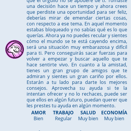
que el orgullo no se apodere de ti. Tomaste
una decisión hace un tiempo y ahora crees
que perdiste una oportunidad para ser feliz,
deberías mirar de emendar ciertas cosas,
con respecto a ese tema. En aquel momento
estabas bloqueado y no sabías qué es lo que
querías. Ahora ya no puedes recular y sientes
cómo el mundo se te está cayendo encima,
será una situación muy embarazosa y difícil
para ti. Pero conseguirás sacar fuerzas para
volver a empezar y buscar aquello que te
hace sentirte vivo. En cuanto a la amistad,
tienes un gran grupo de amigos que te
admiran y sientes un gran cariño por ellos.
Estarán a tu lado para darte los mejores
consejos. Aprovecha su ayuda si te la
intentan ofrecer y no lo rechaces, puede ser
que ellos en algún futuro, puedan querer que
les prestes tu ayuda en algún momento.
AMOR
TRABAJO
SALUD
ECONOMÍA
Bien
Regular
Muy bien
Muy bien