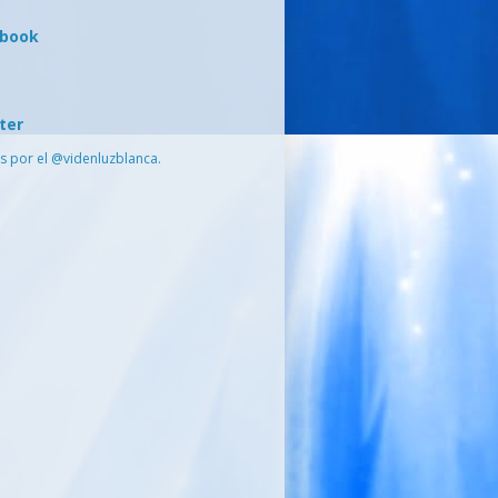
ebook
ter
s por el @videnluzblanca.