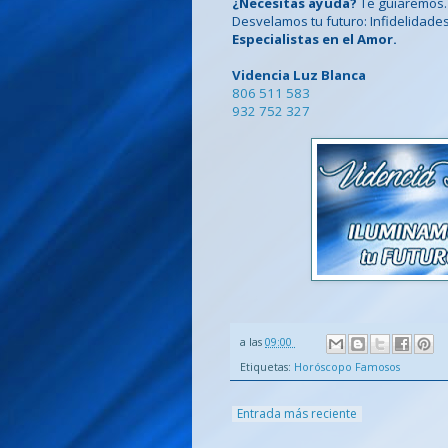
¿Necesitas ayuda?
Te guiaremos.
Desvelamos tu futuro: Infidelidades, c
Especialistas en el Amor.
Videncia Luz Blanca
806 511 583
932 752 327
a las
09:00
Etiquetas:
Horóscopo Famosos
Entrada más reciente