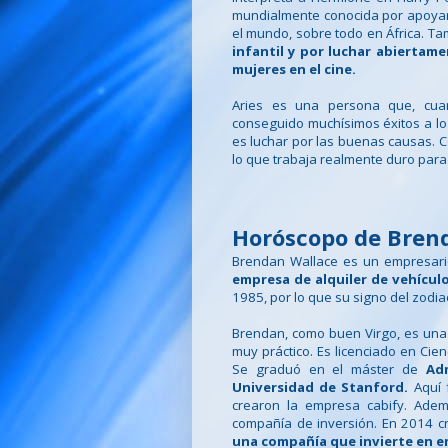
mundialmente conocida por apoyar
el mundo, sobre todo en África. Ta
infantil y por luchar abiertame
mujeres en el cine.
Aries es una persona que, cuan
conseguido muchísimos éxitos a lo 
es luchar por las buenas causas. C
lo que trabaja realmente duro para
Horóscopo de Bren
Brendan Wallace es un empresar
empresa de alquiler de vehícul
1985, por lo que su signo del zodia
Brendan, como buen Virgo, es un
muy práctico. Es licenciado en Cien
Se graduó en el máster de
Adm
Universidad de Stanford.
Aquí 
crearon la empresa cabify. Adem
compañía de inversión. En 2014 c
una compañía que invierte en e