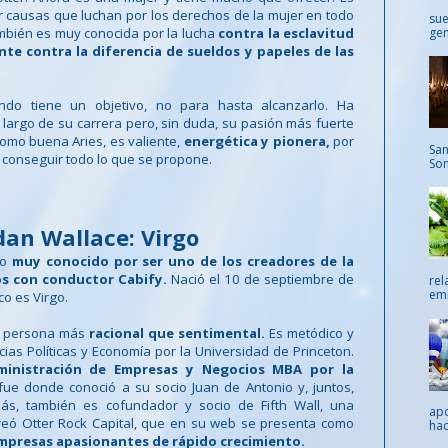
 causas que luchan por los derechos de la mujer en todo
sue
gen
mbién es muy conocida por la lucha
contra la esclavitud
nte contra la diferencia de sueldos y papeles de las
do tiene un objetivo, no para hasta alcanzarlo. Ha
largo de su carrera pero, sin duda, su pasión más fuerte
omo buena Aries, es valiente,
energética y pionera,
por
San
 conseguir todo lo que se propone.
Som
dan Wallace: Virgo
io
muy conocido por ser uno de los creadores de la
os con conductor Cabify.
Nació el 10 de septiembre de
rel
emb
co es Virgo.
a persona más
racional que sentimental.
Es metódico y
cias Políticas y Economía por la Universidad de Princeton.
inistración de Empresas y Negocios MBA por la
fue donde conoció a su socio Juan de Antonio y, juntos,
ás, también es cofundador y socio de Fifth Wall, una
apo
reó Otter Rock Capital, que en su web se presenta como
hac
mpresas apasionantes de rápido crecimiento.