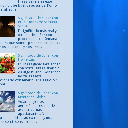
líneas generales este
ño no trae buenos augurios. Por lo
eral, soñar ...
Significado de Soñar con
Procesiones de Semana
Santa
El significado más real y
directo de soñar con
procesiones de Semana
ta es que somos personas religiosas .
os cristianos y nos sent...
Significado de Soñar con
Hortalizas
En líneas generales, soñar
con hortalizas es símbolo
de algo bueno . Soñar con
hortalizas está
acionado con tener buena salud. Sin
ar...
Significado de Soñar con
Montar en Globo
Volar en globos
aerostáticos es una de las
aventuras más
apasionantes. Nos
rtan una libertad extrema y nos
en sentir sensaciones ...