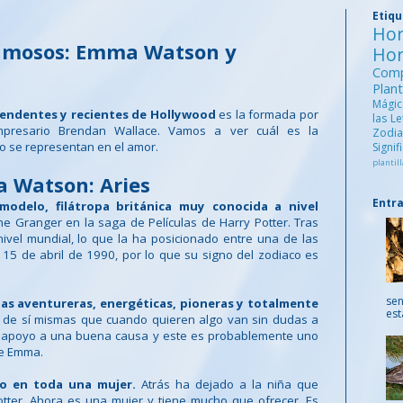
Etiq
Ho
Famosos: Emma Watson y
Ho
Comp
Pla
Mági
rendentes y recientes de Hollywood
es la formada por
las L
presario Brendan Wallace. Vamos a ver cuál es la
Zod
mo se representan en el amor.
Signi
plantill
 Watson: Aries
Entr
odelo, filátropa británica muy conocida a nivel
ne Granger en la saga de Películas de Harry Potter. Tras
ivel mundial, lo que la ha posicionado entre una de las
l 15 de abril de 1990, por lo que su signo del zodiaco es
sen
s aventureras, energéticas, pioneras y totalmente
est
de sí mismas que cuando quieren algo van sin dudas a
su apoyo a una buena causa y este es probablemente uno
de Emma.
o en toda una mujer.
Atrás ha dejado a la niña que
otter. Ahora es una mujer y tiene mucho que ofrecer. Es