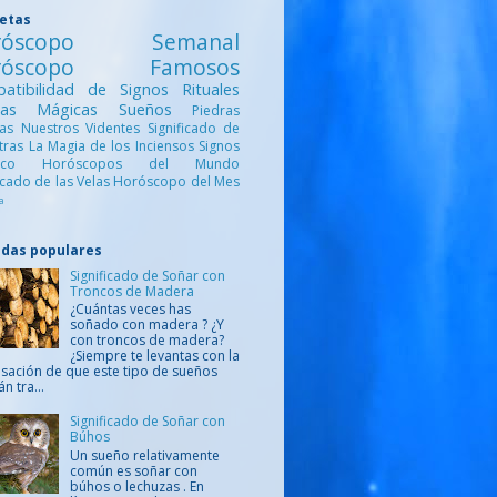
uetas
róscopo Semanal
róscopo Famosos
atibilidad de Signos
Rituales
ntas Mágicas
Sueños
Piedras
cas
Nuestros Videntes
Significado de
etras
La Magia de los Inciensos
Signos
iaco
Horóscopos del Mundo
ficado de las Velas
Horóscopo del Mes
a
adas populares
Significado de Soñar con
Troncos de Madera
¿Cuántas veces has
soñado con madera ? ¿Y
con troncos de madera?
¿Siempre te levantas con la
sación de que este tipo de sueños
án tra...
Significado de Soñar con
Búhos
Un sueño relativamente
común es soñar con
búhos o lechuzas . En