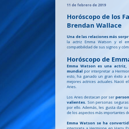
11 de febrero de 2019
Horóscopo de los 
Brendan Wallace
Una de las relaciones más sorp
la actriz Emma Watson y el em
compatibilidad de sus signos y có
Horóscopo de Emma
Emma Watson es una actriz, m
mundial
por interpretar a Hermio
esto, ha ganado un gran éxito a n
mejores actrices actuales. Nació e
Aries.
Los Aries destacan por ser
persona
valientes.
Son personas seguras 
por ello. Además, les gusta dar 
de los aspectos más importantes 
Emma Watson se ha convertid
interpreta a Hermione en Harry P