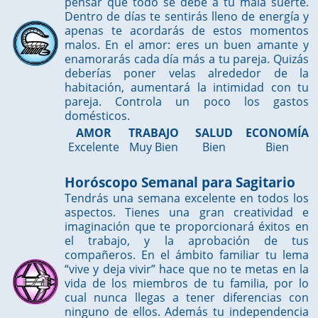
pensar que todo se debe a tu mala suerte.
Dentro de días te sentirás lleno de energía y
apenas te acordarás de estos momentos
malos. En el amor: eres un buen amante y
enamorarás cada día más a tu pareja. Quizás
deberías poner velas alrededor de la
habitación, aumentará la intimidad con tu
pareja. Controla un poco los gastos
domésticos.
AMOR
TRABAJO
SALUD
ECONOMÍA
Excelente
Muy Bien
Bien
Bien
Horóscopo Semanal para Sagitario
Tendrás una semana excelente en todos los
aspectos. Tienes una gran creatividad e
imaginación que te proporcionará éxitos en
el trabajo, y la aprobación de tus
compañeros. En el ámbito familiar tu lema
“vive y deja vivir” hace que no te metas en la
vida de los miembros de tu familia, por lo
cual nunca llegas a tener diferencias con
ninguno de ellos. Además tu independencia