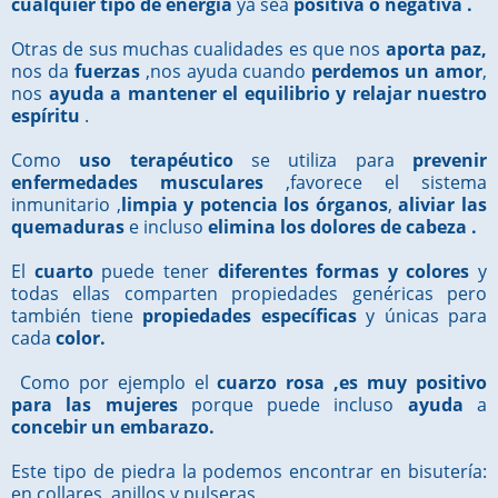
cualquier tipo de energía
ya sea
positiva o negativa .
Otras de sus muchas cualidades es que nos
aporta paz,
nos da
fuerzas
,nos ayuda cuando
perdemos
un amor
,
nos
ayuda a mantener el equilibrio y relajar nuestro
espíritu
.
Como
uso terapéutico
se utiliza para
prevenir
enfermedades musculares
,favorece el sistema
inmunitario ,
limpia y potencia los órganos
,
aliviar las
quemaduras
e incluso
elimina los dolores de cabeza .
El
cuarto
puede tener
diferentes formas y colores
y
todas ellas comparten propiedades genéricas pero
también tiene
propiedades específicas
y únicas para
cada
color.
Como por ejemplo el
cuarzo rosa ,es muy positivo
para las mujeres
porque puede incluso
ayuda
a
concebir un embarazo.
Este tipo de piedra la podemos encontrar en bisutería:
en collares ,anillos y pulseras.