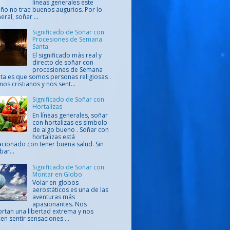
líneas generales este
ño no trae buenos augurios. Por lo
eral, soñar ...
Significado de Soñar con
Procesiones de Semana
Santa
El significado más real y
directo de soñar con
procesiones de Semana
ta es que somos personas religiosas .
os cristianos y nos sent...
Significado de Soñar con
Hortalizas
En líneas generales, soñar
con hortalizas es símbolo
de algo bueno . Soñar con
hortalizas está
acionado con tener buena salud. Sin
ar...
Significado de Soñar con
Montar en Globo
Volar en globos
aerostáticos es una de las
aventuras más
apasionantes. Nos
rtan una libertad extrema y nos
en sentir sensaciones ...