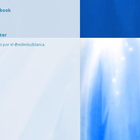
ebook
ter
s por el @videnluzblanca.