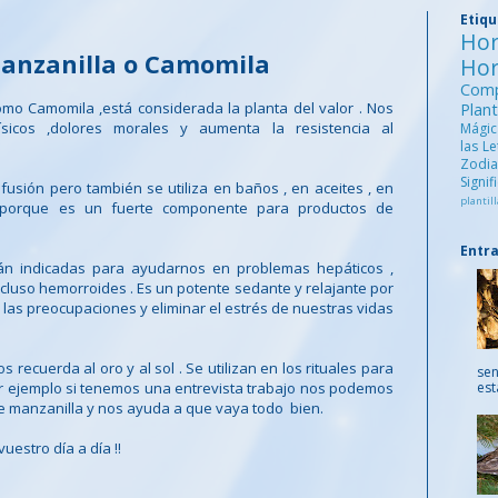
Etiq
Ho
Manzanilla o Camomila
Ho
Comp
mo Camomila ,está considerada la planta del valor . Nos
Pla
ísicos ,dolores morales y aumenta la resistencia al
Mági
las L
Zod
Signi
usión pero también se utiliza en baños , en aceites , en
plantill
porque es un fuerte componente para productos de
Entr
tán indicadas para ayudarnos en problemas hepáticos ,
incluso hemorroides . Es un potente sedante y relajante por
 las preocupaciones y eliminar el estrés de nuestras vidas
s recuerda al oro y al sol . Se utilizan en los rituales para
sen
Por ejemplo si tenemos una entrevista trabajo nos podemos
est
e manzanilla y nos ayuda a que vaya todo bien.
vuestro día a día !!