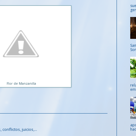
sue
gen
San
Som
Flor de Manzanilla
rel
emb
apo
onflictos, juicios,...
hac