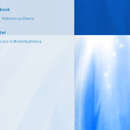
ebook
Videncia Luz Blanca
ter
s por el @videnluzblanca.