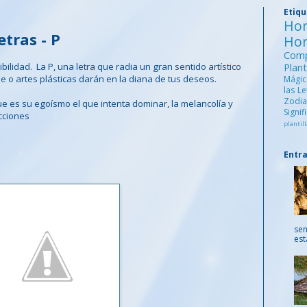
Etiq
Ho
etras - P
Ho
Comp
ibilidad. La P, una letra que radia un gran sentido artístico
Pla
ile o artes plásticas darán en la diana de tus deseos.
Mági
las L
Zod
ue es su egoísmo el que intenta dominar, la melancolía y
Signi
cciones
plantill
Entr
sen
est