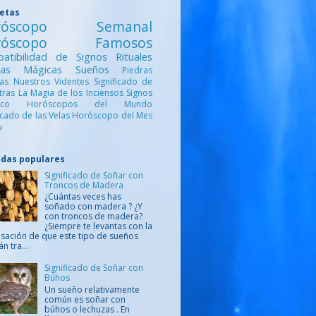
uetas
róscopo Semanal
róscopo Famosos
atibilidad de Signos
Rituales
ntas Mágicas
Sueños
Piedras
cas
Nuestros Videntes
Significado de
etras
La Magia de los Inciensos
Signos
iaco
Horóscopos del Mundo
ficado de las Velas
Horóscopo del Mes
a
adas populares
Significado de Soñar con
Troncos de Madera
¿Cuántas veces has
soñado con madera ? ¿Y
con troncos de madera?
¿Siempre te levantas con la
sación de que este tipo de sueños
án tra...
Significado de Soñar con
Búhos
Un sueño relativamente
común es soñar con
búhos o lechuzas . En