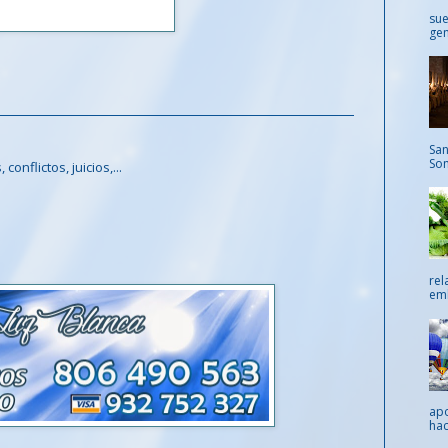
sue
gen
San
Som
onflictos, juicios,...
rel
emb
apo
hac