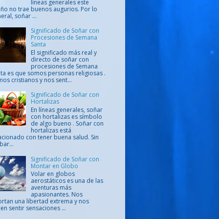
líneas generales este
ño no trae buenos augurios. Por lo
eral, soñar ...
Significado de Soñar con
Procesiones de Semana
Santa
El significado más real y
directo de soñar con
procesiones de Semana
ta es que somos personas religiosas .
os cristianos y nos sent...
Significado de Soñar con
Hortalizas
En líneas generales, soñar
con hortalizas es símbolo
de algo bueno . Soñar con
hortalizas está
acionado con tener buena salud. Sin
ar...
Significado de Soñar con
Montar en Globo
Volar en globos
aerostáticos es una de las
aventuras más
apasionantes. Nos
rtan una libertad extrema y nos
en sentir sensaciones ...